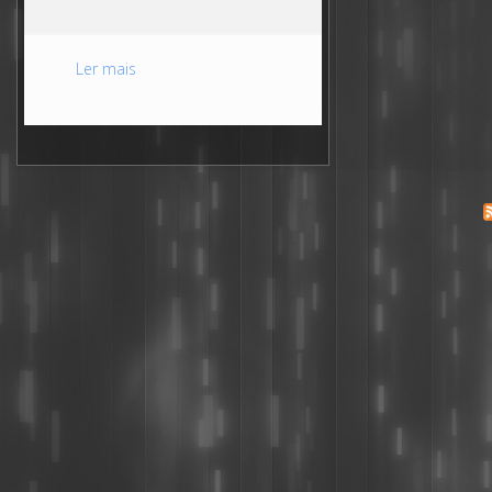
Ler mais
acerca de Desenvolvimento de sites e lojas on-lin