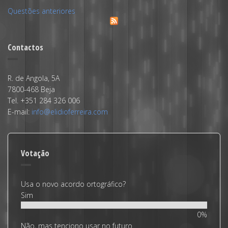
Questões anteriores
Contactos
R. de Angola, 5A
7800-468 Beja
Tel. +351 284 326 006
E-mail:
info@elidioferreira.com
Votação
Usa o novo acordo ortográfico?
Sim
0%
Não, mas tenciono usar no futuro